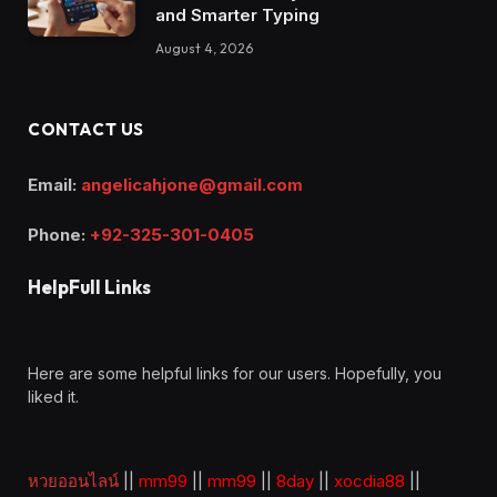
and Smarter Typing
August 4, 2026
CONTACT US
Email:
angelicahjone@gmail.com
Phone:
+92-325-301-0405
HelpFull Links
Here are some helpful links for our users. Hopefully, you
liked it.
หวยออนไลน์
||
mm99
||
mm99
||
8day
||
xocdia88
||