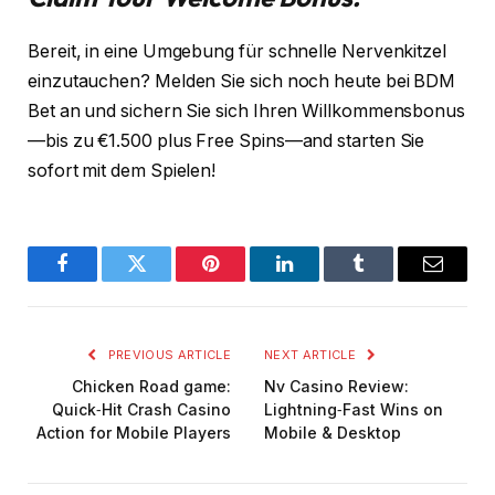
Bereit, in eine Umgebung für schnelle Nervenkitzel
einzutauchen? Melden Sie sich noch heute bei BDM
Bet an und sichern Sie sich Ihren Willkommensbonus
—bis zu €1.500 plus Free Spins—and starten Sie
sofort mit dem Spielen!
Facebook
Twitter
Pinterest
LinkedIn
Tumblr
Email
PREVIOUS ARTICLE
NEXT ARTICLE
Chicken Road game:
Nv Casino Review:
Quick‑Hit Crash Casino
Lightning‑Fast Wins on
Action for Mobile Players
Mobile & Desktop