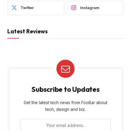
Twitter
Instagram
Latest Reviews
Subscribe to Updates
Get the latest tech news from FooBar about
tech, design and biz.