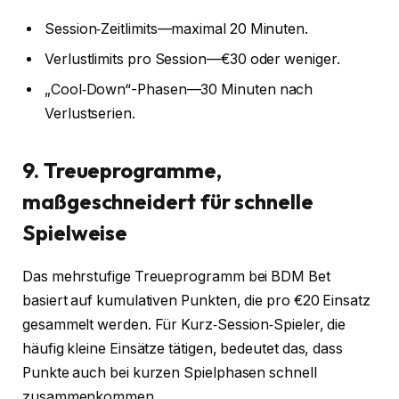
Session‑Zeitlimits—maximal 20 Minuten.
Verlustlimits pro Session—€30 oder weniger.
„Cool‑Down“-Phasen—30 Minuten nach
Verlustserien.
9. Treueprogramme,
maßgeschneidert für schnelle
Spielweise
Das mehrstufige Treueprogramm bei BDM Bet
basiert auf kumulativen Punkten, die pro €20 Einsatz
gesammelt werden. Für Kurz‑Session‑Spieler, die
häufig kleine Einsätze tätigen, bedeutet das, dass
Punkte auch bei kurzen Spielphasen schnell
zusammenkommen.