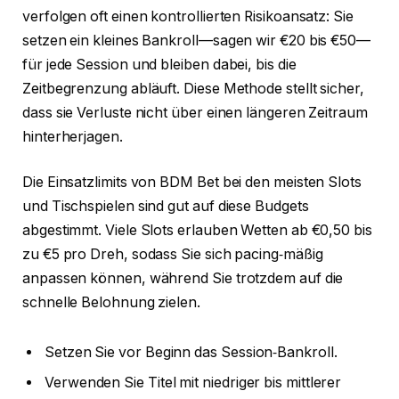
verfolgen oft einen kontrollierten Risikoansatz: Sie
setzen ein kleines Bankroll—sagen wir €20 bis €50—
für jede Session und bleiben dabei, bis die
Zeitbegrenzung abläuft. Diese Methode stellt sicher,
dass sie Verluste nicht über einen längeren Zeitraum
hinterherjagen.
Die Einsatzlimits von BDM Bet bei den meisten Slots
und Tischspielen sind gut auf diese Budgets
abgestimmt. Viele Slots erlauben Wetten ab €0,50 bis
zu €5 pro Dreh, sodass Sie sich pacing‑mäßig
anpassen können, während Sie trotzdem auf die
schnelle Belohnung zielen.
Setzen Sie vor Beginn das Session‑Bankroll.
Verwenden Sie Titel mit niedriger bis mittlerer