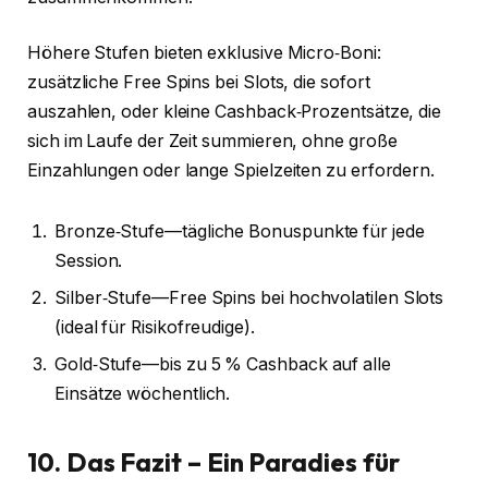
Höhere Stufen bieten exklusive Micro‑Boni:
zusätzliche Free Spins bei Slots, die sofort
auszahlen, oder kleine Cashback‑Prozentsätze, die
sich im Laufe der Zeit summieren, ohne große
Einzahlungen oder lange Spielzeiten zu erfordern.
Bronze‑Stufe—tägliche Bonuspunkte für jede
Session.
Silber‑Stufe—Free Spins bei hochvolatilen Slots
(ideal für Risikofreudige).
Gold‑Stufe—bis zu 5 % Cashback auf alle
Einsätze wöchentlich.
10. Das Fazit – Ein Paradies für