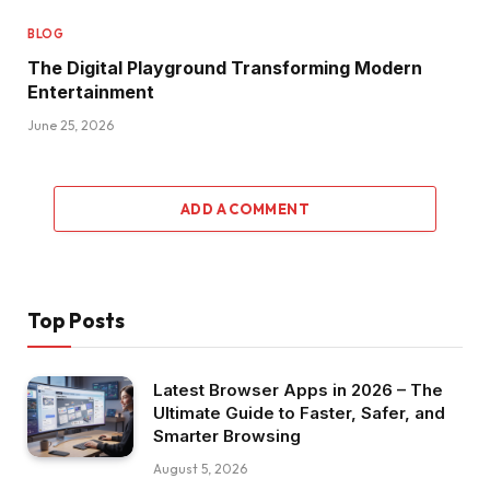
BLOG
The Digital Playground Transforming Modern
Entertainment
June 25, 2026
ADD A COMMENT
Top Posts
Latest Browser Apps in 2026 – The
Ultimate Guide to Faster, Safer, and
Smarter Browsing
August 5, 2026